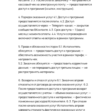
на сайте. 3.3. После оплаты Заказчику: — направляется
кассовый чек на электронную почту; — предоставляется
доступ к программе (ссылки, инструкции).
4. Порядок оказания услуг 4.1. Доступ к программе
предоставляется после оплаты. 4.2. Доступ
осуществляется через: — Telegram-канал; — закрытое
сообщество ВКонтакте. 4.3. Срок доступа — 1 (один)
месяц с момента оплаты. 4.4. Услуги сопровождения
включают ответы на вопросы в рамках программы.
5. Права и обязанности сторон 5.1. Исполнитель
обязуется: — предоставить доступ к программе; —
обеспечить возможность участия в рамках тарифа; —
направить чек.
5.2. Заказчик обязуется: — предоставить корректные
данные; — не передавать доступ третьим лицам; — не
распространять материалы.
6. Возвраты и отказ от услуги 6.1. Заказчик вправе
отказаться от договора до начала оказания услуг. 6.2.
После предоставления доступа к программе возврат
осуществляется с учетом: — объема оказанных услуг; —
предоставленного доступа к материалам; — фактически
понесенных расходов Исполнителя. 6.3. При отказе
после начала оказания услуг Исполнитель вправе
удержать стоимость фактически оказанных услуг и