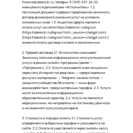
finance@sberezki.ru, телефон: 8 (918) 657-24-02,
именуемого в дальнейшем «Исполнитель». 1.2.
Настоящий документ содержит предложение заключить
договор возмездного оказания услуг на условиях,
изложенных ниже. 1.3. Акцептом оферты является
оплата услуг на сайте https://sberezki.ru/digisun
(https://sberezki.ru/digisun?utm_source=chatgpt.com).
(https://sberezki.ru/digisun?utm_source=chatgpt.com) С
момента оплаты договор считается заключенным.
2. Предмет договора 2.1. Исполнитель оказывает
Заказчику платные информационно-консультационные
услуги в рамках онлайн-программы (далее —
«Программа»). 2.2. Услуги оказываются дистанционно
через сеть Интернет посредством: — предоставления
доступа к материалам; — Telegram-канала потока; —
закрытого сообщества ВКонтакте; — иных форм
взаимодействия, предусмотренных тарифом. 2.3. Услуги
носят исключительно информационно-
образовательный характер. 2.4. Услуги не являются
медицинскими, не направлены на постановку диагноза
и не заменяют консультацию врача.
3. Стоимость и порядок оплаты 3.1. Стоимость услуг
определяется выбранным тарифом и указывается на
сайте. 3.2. Оплата осуществляется через онлайн-кассу