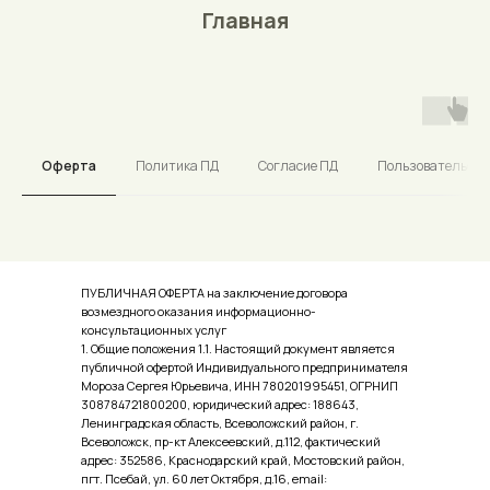
Главная
Оферта
Политика ПД
Согласие ПД
Пользовательско
ПУБЛИЧНАЯ ОФЕРТА на заключение договора
возмездного оказания информационно-
консультационных услуг
1. Общие положения 1.1. Настоящий документ является
публичной офертой Индивидуального предпринимателя
Мороза Сергея Юрьевича, ИНН 780201995451, ОГРНИП
308784721800200, юридический адрес: 188643,
Ленинградская область, Всеволожский район, г.
Всеволожск, пр-кт Алексеевский, д.112, фактический
адрес: 352586, Краснодарский край, Мостовский район,
пгт. Псебай, ул. 60 лет Октября, д.16, email: